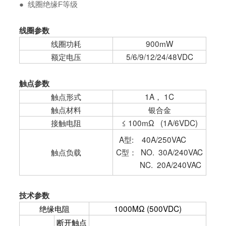
●
线圈绝缘F等级
线圈参数
线圈功耗
900mW
额定电压
5/6/9/12/24/48VDC
触点参数
触点形式
1A， 1C
触点材料
银合金
接触电阻
≤ 100mΩ (1A/6VDC)
A型: 40A/250VAC
触点负载
C型： NO. 30A/240VAC
NC. 20A/240VAC
技术参数
绝缘电阻
1000MΩ (500VDC)
断开触点