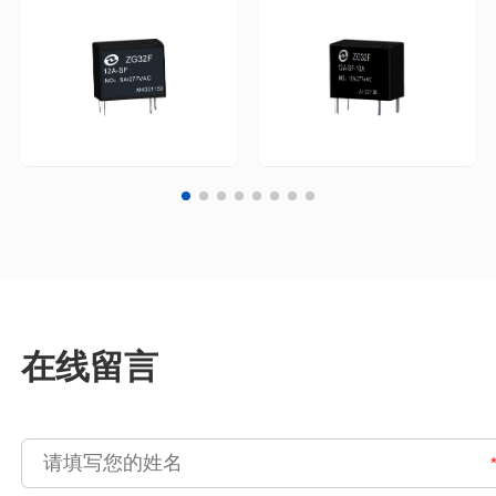
范围 -40 ~ 105℃
围-40~105℃线圈参数线
圈功耗200mW，450mW
额定电压
5/6/9/12/24VDC触点参
数触点材料银合金
AgSno2接触电阻
≤100mΩ(1A/6VDC)触点
负载
VAC
10A/277VAC5A/30VDC1/3HP
技术参数绝缘电阻
7VAC
1000MΩ(500VDC)介质
强度断开触点间1kV，
1m..
在线留言