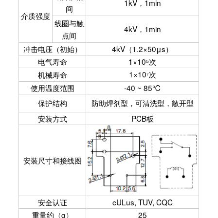
1kV，1min
间
介质强度
线圈与触
4kV，1min
点间
冲击电压（初始）
4kV（1.2×50μs）
电气寿命
1×10⁵次
1×10
次
机械寿命
⁷
使用温度范围
-40 ~ 85℃
保护结构
防助焊剂型，可清洗型，敞开型
安装方式
PCB板
安装尺寸和接线图
安全认证
cULus, TUV, CQC
重量约（g）
25