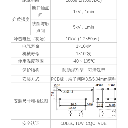
绝缘电阻
1000MΩ (500VDC)
断开触点
1kV，1min
间
介质强度
线圈与触
5kV，1min
点间
冲击电压（初始）
10kV（1.2×50μs）
电气寿命
1×10
次
⁵
机械寿命
1×10
次
⁷
使用温度范围
-40 ~ 105℃
保护结构
防助焊剂型，可清洗型
安装方式
PCB板，端子间隔3.5/5.04mm两种
安装尺寸和接线图
安全认证
cULus, TUV, CQC, VDE