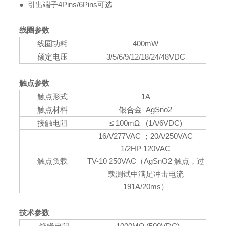
● 引出端子4Pins/6Pins可选
线圈参数
线圈功耗
400mW
额定电压
3/5/6/9/12/18/24/48VDC
触点参数
触点形式
1A
触点材料
银合金
AgSno2
接触电阻
≤ 100mΩ
(1A/6VDC)
16A/277VAC ；20A/250VAC
1/2HP 120VAC
触点负载
TV-10 250VAC（AgSnO2 触点，过
载测试中满足冲击电流
191A/20ms）
技术参数