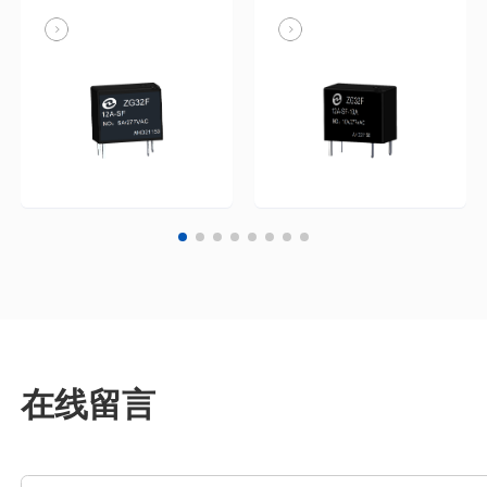
点间介质强度4kV，耐冲
点间介质强度4kV●耐冲
击电压 6kV，适用温度
击电压6kV●适用温度范
范围 -40 ~ 105℃
围-40~105℃线圈参数线
圈功耗200mW，450mW
额定电压
5/6/9/12/24VDC触点参
数触点材料银合金
AgSno2接触电阻
≤100mΩ(1A/6VDC)触点
负载
VAC
10A/277VAC5A/30VDC1/3HP
技术参数绝缘电阻
7VAC
1000MΩ(500VDC)介质
强度断开触点间1kV，
1m..
在线留言