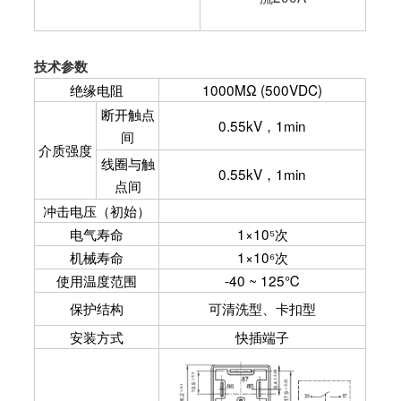
技术参数
绝缘电阻
1000MΩ (500VDC)
断开触点
0.55kV，1min
间
介质强度
线圈与触
0.55kV，1min
点间
冲击电压（初始）
电气寿命
1×10
⁵
次
机械寿命
1×10
⁶
次
使用温度范围
-40 ~ 125℃
保护结构
可清洗型、卡扣型
安装方式
快插端子