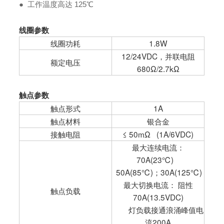
●
工作温度高达 125℃
线圈参数
线圈功耗
1.8W
12/24VDC，并联电阻
额定电压
680Ω/2.7kΩ
触点参数
触点形式
1A
触点材料
银合金
接触电阻
≤ 50mΩ (1A/6VDC)
最大连续电流：
70A(23℃)
50A(85℃)；30A(125℃)
最大切换电流： 阻性
触点负载
70A(13.5VDC)
灯负载接通浪涌峰值电
流200A