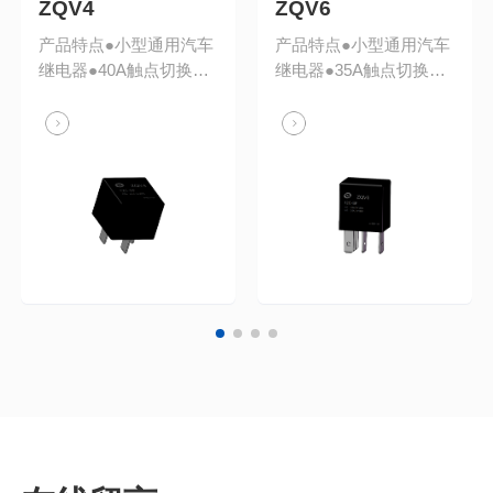
ZQV4
ZQV6
产品特点●小型通用汽车
产品特点●小型通用汽车
继电器●40A触点切换能
继电器●35A触点切换能
力●具有一组常开，一组
力●具有一组常开，一组
转换两种触点形式●工作
转换两种触点形式●工作
温度高达125℃线圈参数
温度高达125℃线圈参数
线圈功耗1.5W额定电压
线圈功耗1.37W额定电压
12VDC，并联电阻
12VDC，并联电阻
680Ω（±10%）触点参数
680Ω（±10%）触点参数
触点形式1A，1C触点材
触点形式1A，1C触点材
料银合金接触电阻
料银合金接触电阻
≤50mΩ(1A/6VDC)触点
≤50mΩ(1A/6VDC)触点
负载最大连续电流：NO
负载最最大连续电流：
端：
NO端：
60A(23℃);40A(85℃)；
35A(23℃)25A(85℃)；
17A(125℃)最大切换电
13A(125℃)最大切换电
流：阻..
流：..